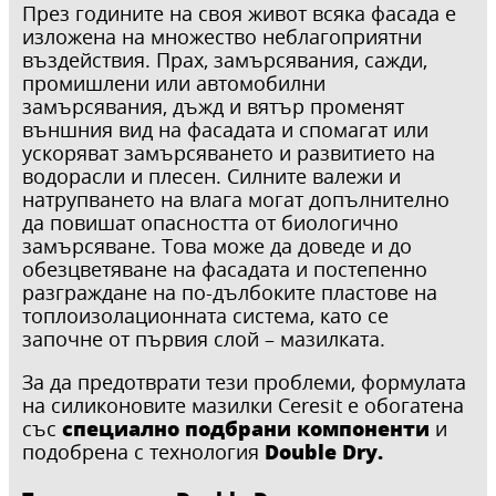
През годините на своя живот всяка фасада е
изложена на множество неблагоприятни
въздействия. Прах, замърсявания, сажди,
промишлени или автомобилни
замърсявания, дъжд и вятър променят
външния вид на фасадата и спомагат или
ускоряват замърсяването и развитието на
водорасли и плесен. Силните валежи и
натрупването на влага могат допълнително
да повишат опасността от биологично
замърсяване. Това може да доведе и до
обезцветяване на фасадата и постепенно
разграждане на по-дълбоките пластове на
топлоизолационната система, като се
започне от първия слой – мазилката.
За да предотврати тези проблеми, формулата
на силиконовите мазилки Ceresit е обогатена
специално подбрани компоненти
със
и
Double Dry.
подобрена с технология