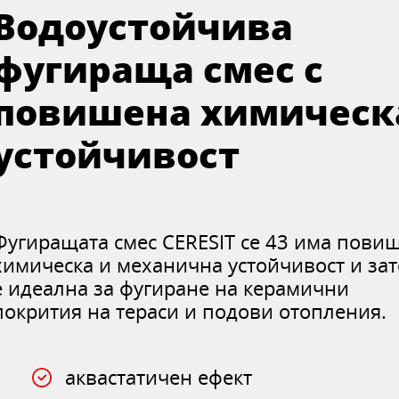
Водоустойчива
фугираща смес с
повишена химическ
устойчивост
Фугиращата смес CERESIT ce 43 има пови
химическа и механична устойчивост и за
е идеална за фугиране на керамични
покрития на тераси и подови отопления.
аквастатичен ефект