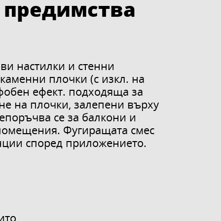
 предимства
ови настилки и стенни
каменни плочки (с изкл. на
фобен ефект. подходяща за
ане на плочки, залепени върху
епоръчва се за балкони и
 помещения. Фугиращата смес
енции според приложението.
ито