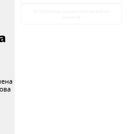
Калкулатор на разхода на варов
разтвор
а
шена
това