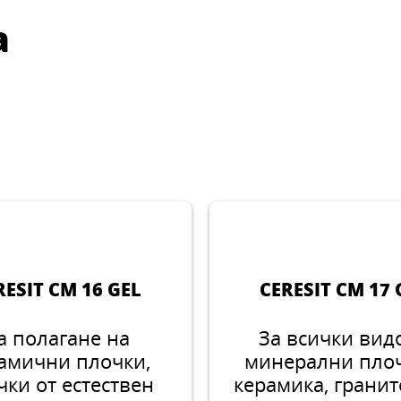
а
RESIT CM 16 GEL
CERESIT CM 17 
а полагане на
За всички вид
амични плочки,
минерални плоч
чки от естествен
керамика, гранит