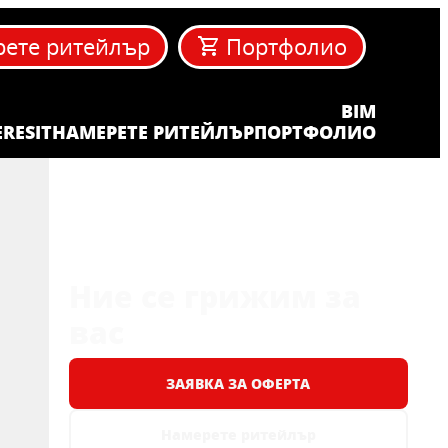
ете ритейлър
Портфолио
BIM
ERESIT
НАМЕРЕТЕ РИТЕЙЛЪР
ПОРТФОЛИО
Ние се грижим за
вас
ЗАЯВКА ЗА ОФЕРТА
Намерете ритейлър