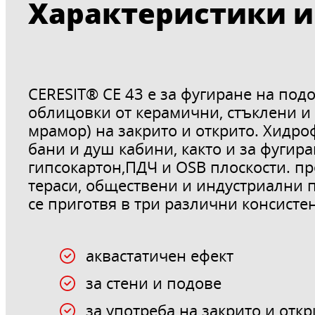
Характеристики и
CERESIT® CE 43 е за фугиране на под
облицовки от керамични, стъклени и 
мрамор) на закрито и открито. Хидро
бани и душ кабини, както и за фугир
гипсокартон,ПДЧ и OSB плоскости. пр
тераси, обществени и индустриални
се приготвя в три различни консист
аквастатичен ефект
за стени и подове
за употреба на закрито и откр