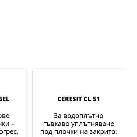
GEL
CERESIT CL 51
ове
За водоплътно
ки –
гъвкаво уплътняване
огрес,
под плочки на закрито: