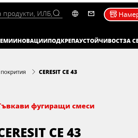
Намер
ТЕМИ
ИНОВАЦИИ
ПОДКРЕПА
УСТОЙЧИВОСТ
ЗА C
CERESIT CE 43
 покрития
Гъвкави фугиращи смеси
CERESIT CE 43