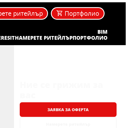
ете ритейлър
Портфолио
BIM
ERESIT
НАМЕРЕТЕ РИТЕЙЛЪР
ПОРТФОЛИО
Ние се грижим за
вас
ЗАЯВКА ЗА ОФЕРТА
Намерете ритейлър