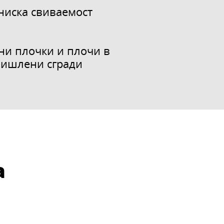
ниска свиваемост
е
и плочки и плочи в
мишлени сгради
а