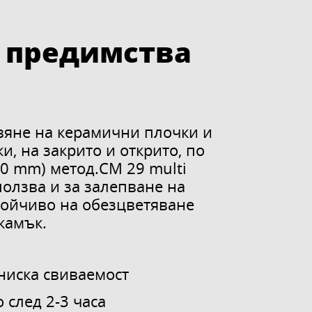
 предимства
авяне на керамични плочки и
и, на закрито и открито, по
20 mm) метод.CM 29 multi
ползва и за залепване на
стойчиво на обезцветяване
камък.
ниска свиваемост
 след 2-3 часа