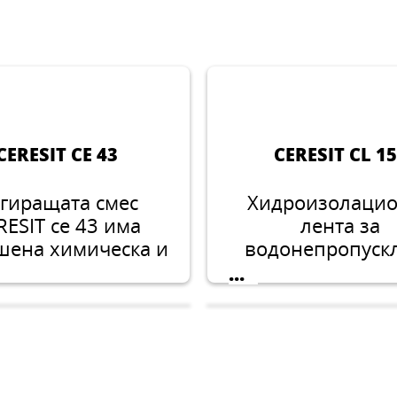
CERESIT CE 43
CERESIT CL 1
гиращата смес
Хидроизолаци
RESIT ce 43 има
лента за
шена химическа и
водонепропуск
механична
покриване н
...
чивост и затова е
разширителн
лна за фугиране
съединителни ф
на керамични
ития на тераси и
ови отопления.