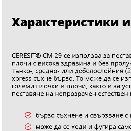
Характеристики и
CERESIT® CM 29 се използва за пост
плочи с висока здравина и без пролук
тънко-, средно- или дебелослойния (
xpress съхне бързо. То може да се из
големи плочки и плочи, както и за у
поставяне на непрозрачен естествен 
бързо съхнене и свързване с 
може да се ходи и фугира само