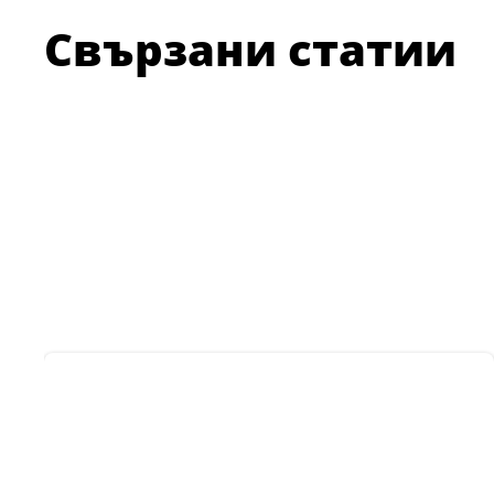
Свързани статии
CERESIT CT 17
Грунд за повърхностно
Спе
укрепване на всички
над
абсорбиращи основи
за вътрешно и
изра
...
...
външно приложение,
керам
преди лепене на
керамични плочки,
заливане на подове
п
или лепене на
топлоизолационни
плочи.