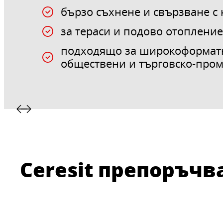
бързо съхнене и свързване с 
за тераси и подово отоплени
подходящо за широкоформатн
обществени и търговско-про
Ceresit препоръчв