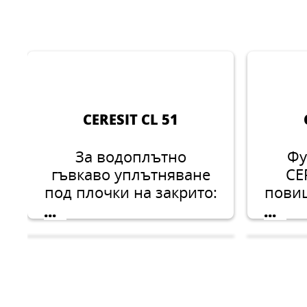
CERESIT CL 51
За водоплътно
Фу
гъвкаво уплътняване
CE
под плочки на закрито:
пови
в домашни бани,
...
...
около вани и душ
устой
кабини, в тоалетни и
идеа
кухни. Подходяща е и
за употреба над
покр
подово отопление.
под