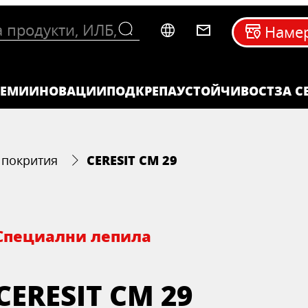
Намер
ТЕМИ
ИНОВАЦИИ
ПОДКРЕПА
УСТОЙЧИВОСТ
ЗА C
CERESIT CM 29
 покрития
Специални лепила
CERESIT CM 29