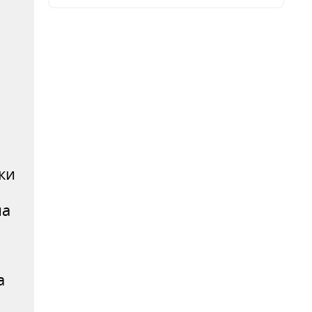
ки
на
а