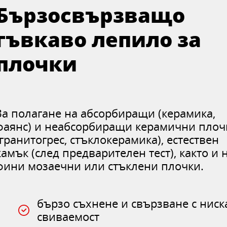
Бързосвързващо
гъвкаво лепило за
плочки
За полагане на абсорбиращи (керамика,
фаянс) и неабсорбиращи керамични плоч
(гранитогрес, стъклокерамика), естествен
камък (след предварителен тест), както и 
фини мозаечни или стъклени плочки.
бързо съхнене и свързване с ниск
свиваемост