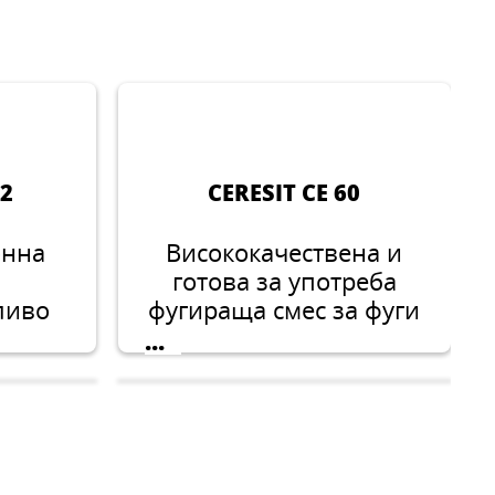
52
CERESIT CE 60
онна
Висококачествена и
готова за употреба
ливо
фугираща смес за фуги
а
с ширина до 6 мм.
...
и и
100% стабилни
уги.
цветове, много висока
устойчивост на
замърсяване и петна.