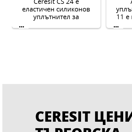
Ceresit CS 24 е
еластичен силиконов
уплъ
уплътнител за
11 е
универсална употреба
...
...
на открито и закрито.
пукн
г
CERESIT ЦЕН