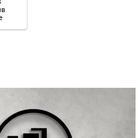
8
ив
е
тен
нител,
ен и