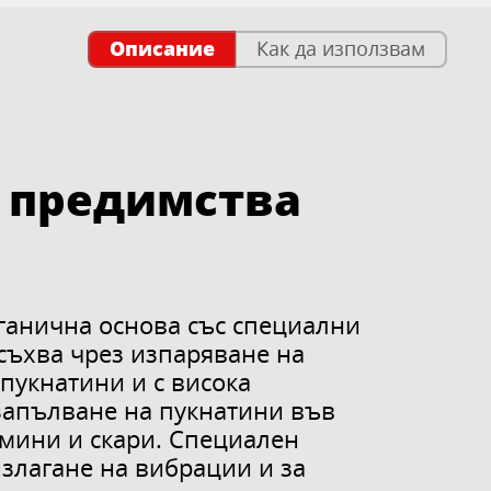
Описание
Как да използвам
 предимства
рганична основа със специални
съхва чрез изпаряване на
 пукнатини и с висока
 запълване на пукнатини във
комини и скари. Специален
излагане на вибрации и за