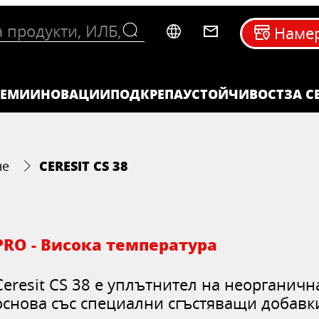
Намер
ТЕМИ
ИНОВАЦИИ
ПОДКРЕПА
УСТОЙЧИВОСТ
ЗА C
CERESIT CS 38
не
PRO - Висока температура
Ceresit CS 38 е уплътнител на неорганичн
основа със специални сгъстяващи добавк