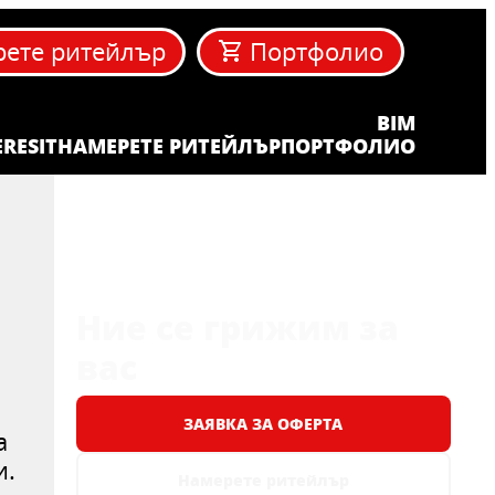
ете ритейлър
Портфолио
BIM
ERESIT
НАМЕРЕТЕ РИТЕЙЛЪР
ПОРТФОЛИО
Ние се грижим за
вас
ЗАЯВКА ЗА ОФЕРТА
а
и.
Намерете ритейлър