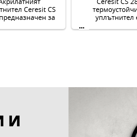
Акрилатният
Ceresit CS 2
тнител Ceresit CS
термоустойч
 предназначен за
уплътнител 
запълване на
еднокомпонен
...
пукнатини и
еластичен уплът
атини в зидария,
който е стабил
ипс и дърво.
еластичен.
И И