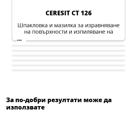
CERESIT CT 126
Шпакловка и мазилка за изравняване
на повърхности и изпиляване на
неравности между 2 и 10 mm и за
...
получаване на гладки повърхности
на вътрешни стени и тавани.
финишно покритие за окончателно
изглаждане, подходящо за вътрешни
и сухи помещения, без постоянна
влага.
За по-добри резултати може да
използвате