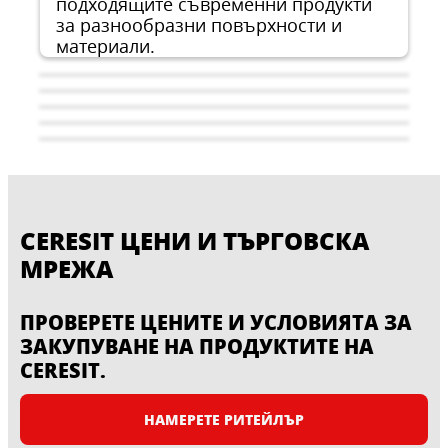
подходящите съвременни продукти
за разнообразни повърхности и
материали.
CERESIT ЦЕНИ И ТЪРГОВСКА
МРЕЖА
ПРОВЕРЕТЕ ЦЕНИТЕ И УСЛОВИЯТА ЗА
ЗАКУПУВАНЕ НА ПРОДУКТИТЕ НА
Цветови системи
CERESIT.
Топлоизолация на фасади
Хидроизолация
Системи за ремонт на бетон и
Henkel предлага пълен асортимент от
НАМЕРЕТЕ РИТЕЙЛЪР
Подови покрития
специални системи
Henkel предлага богат асортимент от
външни топлоизолационни