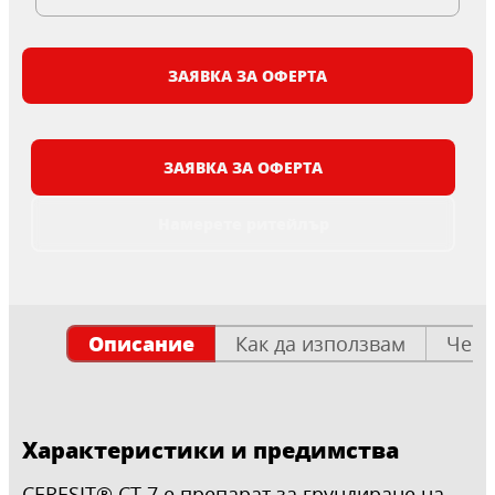
ЗАЯВКА ЗА ОФЕРТА
ЗАЯВКА ЗА ОФЕРТА
Намерете ритейлър
Описание
Как да използвам
Чест
Характеристики и предимства
CERESIT® CT 7 е препарат за грундиране на