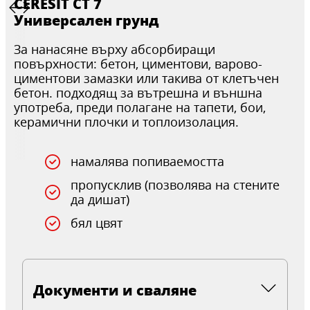
CERESIT CT 7
Универсален грунд
За нанасяне върху абсорбиращи
повърхности: бетон, циментови, варово-
циментови замазки или такива от клетъчен
бетон. подходящ за вътрешна и външна
употреба, преди полагане на тапети, бои,
керамични плочки и топлоизолация.
намалява попиваемостта
пропусклив (позволява на стените
да дишат)
бял цвят
Документи и сваляне