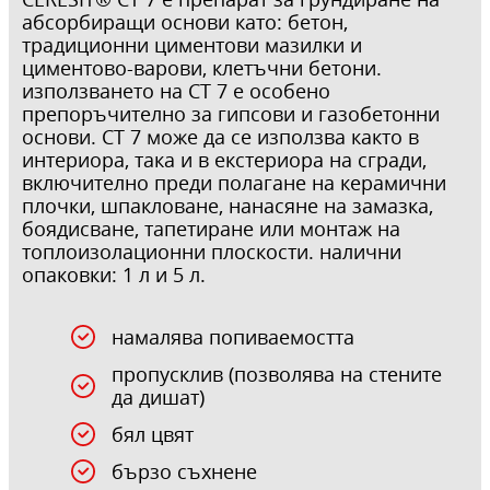
абсорбиращи основи като: бетон,
традиционни циментови мазилки и
циментово-варови, клетъчни бетони.
използването на CT 7 е особено
препоръчително за гипсови и газобетонни
основи. CT 7 може да се използва както в
интериора, така и в екстериора на сгради,
включително преди полагане на керамични
плочки, шпакловане, нанасяне на замазка,
боядисване, тапетиране или монтаж на
топлоизолационни плоскости. налични
опаковки: 1 л и 5 л.
намалява попиваемостта
пропусклив (позволява на стените
да дишат)
бял цвят
бързо съхнене