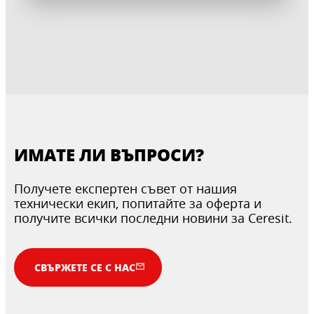
ИМАТЕ ЛИ ВЪПРОСИ?
Получете експертен съвет от нашия
технически екип, попитайте за оферта и
получите всички последни новини за Ceresit.
CERESIT R 777
CERESIT UK 400
СВЪРЖЕТЕ СЕ С НАС