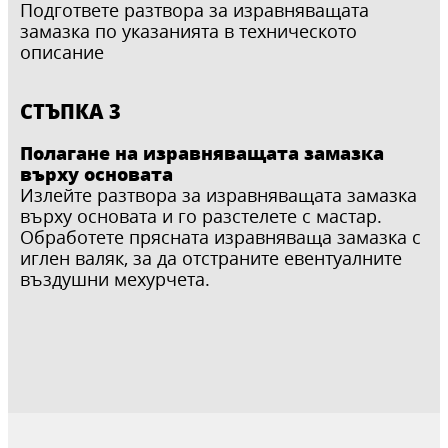
Подгответе разтвора за изравняващата
замазка по указанията в техническото
описание
СТЪПКА 3
Полагане на изравняващата замазка
върху основата
Излейте разтвора за изравняващата замазка
върху основата и го разстелете с мастар.
Обработете прясната изравняваща замазка с
иглен валяк, за да отстраните евентуалните
въздушни мехурчета.