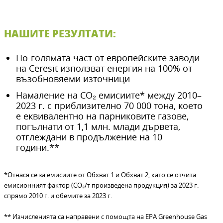
НАШИТЕ РЕЗУЛТАТИ:
По-голямата част от европейските заводи
на Ceresit използват енергия на 100% от
възобновяеми източници
Намаление на CO₂ емисиите* между 2010–
2023 г. с приблизително 70 000 тона, което
е еквивалентно на парниковите газове,
погълнати от 1,1 млн. млади дървета,
отглеждани в продължение на 10
години.**
*Отнася се за емисиите от Обхват 1 и Обхват 2, като се отчита
емисионният фактор (CO₂/т произведена продукция) за 2023 г.
спрямо 2010 г. и обемите за 2023 г.
** Изчисленията са направени с помощта на EPA Greenhouse Gas