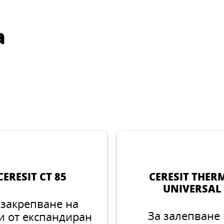
а
CERESIT CT 85
CERESIT THER
UNIVERSAL
 закрепване на
За залепване
и от експандиран