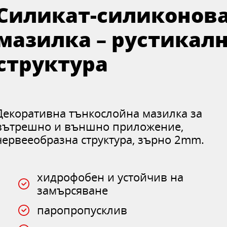
Силикат-силиконов
мазилка – рустикал
структура
Декоративна тънкослойна мазилка за
вътрешно и външно приложение,
червееобразна структура, зърно 2mm.
хидрофобен и устойчив на
замърсяване
паропропусклив