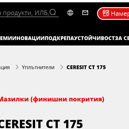
Намер
ТЕМИ
ИНОВАЦИИ
ПОДКРЕПА
УСТОЙЧИВОСТ
ЗА C
CERESIT CT 175
ация
Yплътнители
Мазилки (финишни покрития)
CERESIT CT 175