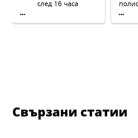
след 16 часа
полис
и за 
...
...
ар
то
сгра
Свързани статии