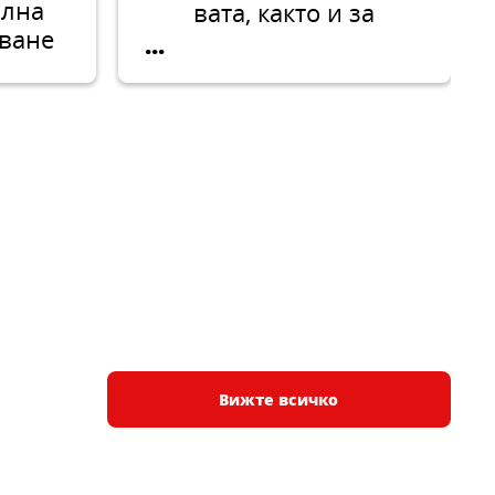
ална
вата, както и за
тване
полагане на тънък
...
мрежа
армиран слой за
ло
топлоизолация на
рху
сгради в ETICS
ална
системи.
яване
ята на
 За
и и
нови
Вижте всичко