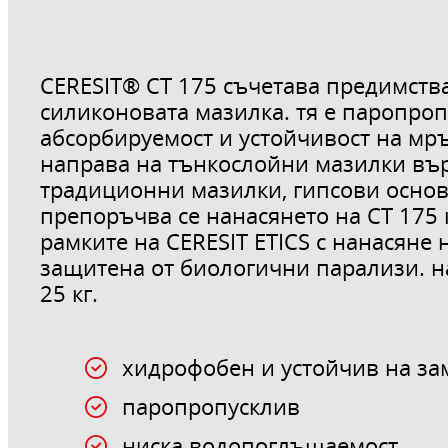
CERESIT® CT 175 съчетава предимства
силиконовата мазилка. тя е паропроп
абсорбируемост и устойчивост на мръ
направа на тънкослойни мазилки вър
традиционни мазилки, гипсови основ
препоръчва се нанасянето на CT 175 
рамките на CERESIT ETICS с нанасяне 
защитена от биологични парализи. н
25 кг.
хидрофобен и устойчив на з
паропропусклив
ниска водопоглъщаемост