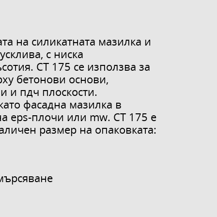
та на силикатната мазилка и
усклива, с ниска
сотия. CT 175 се използва за
ху бетонови основи,
и и пдч плоскости.
като фасадна мазилка в
на eps-плочи или mw. CT 175 е
аличен размер на опаковката:
амърсяване