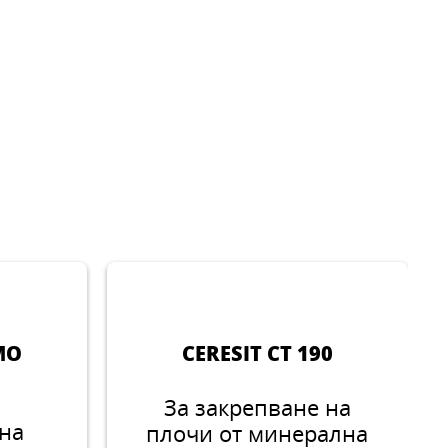
MO
CERESIT CT 190
За закрепване на
 на
плочи от минерална