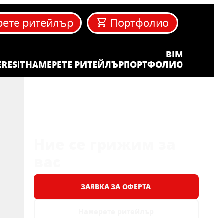
ете ритейлър
Портфолио
BIM
ERESIT
НАМЕРЕТЕ РИТЕЙЛЪР
ПОРТФОЛИО
Ние се грижим за
вас
ЗАЯВКА ЗА ОФЕРТА
Намерете ритейлър