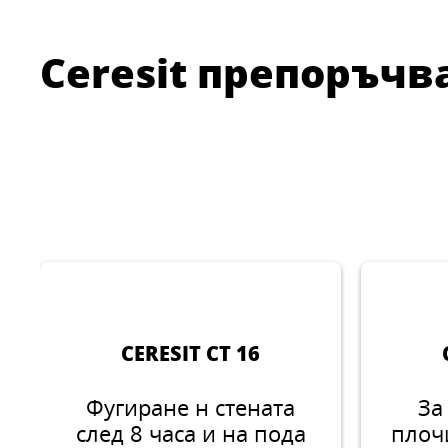
Ceresit препоръчв
CERESIT CT 16
Фугиране н стената
За
след 8 часа и на пода
плоч