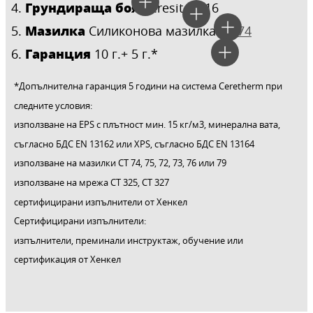
Грундираща боя
Ceresit CT 16
Мазилка
Силиконова мазилка
CT 74
Гаранция
10 г.+ 5 г.*
*Допълнителна гаранция 5 години на система Ceretherm при
следните условия:
използване на EPS с плътност мин. 15 кг/м3, минерална вата,
съгласно БДС ЕN 13162 или XPS, съгласно БДС ЕN 13164
използване на мазилки CT 74, 75, 72, 73, 76 или 79
използване на мрежа СТ 325, СТ 327
сертифицирани изпълнители от Хенкел
Сертифицирани изпълнители:
изпълнители, преминали инструктаж, обучение или
сертификация от Хенкел