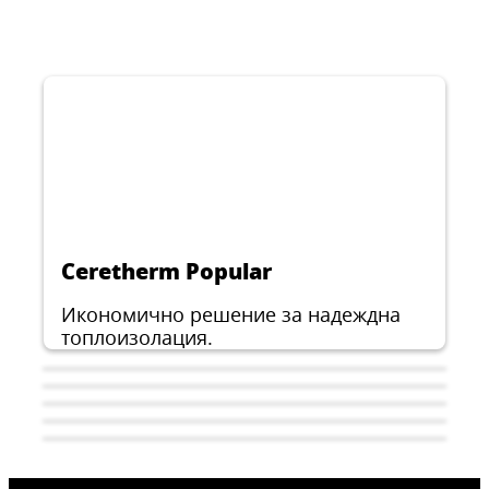
CERESIT CT 17
Грунд за повърхностно укрепване на
всички абсорбиращи основи за
вътрешно и външно приложение,
...
преди лепене на керамични плочки,
заливане на подове или лепене на
топлоизолационни плочи.
Ceretherm Popular
Икономично решение за надеждна
топлоизолация.