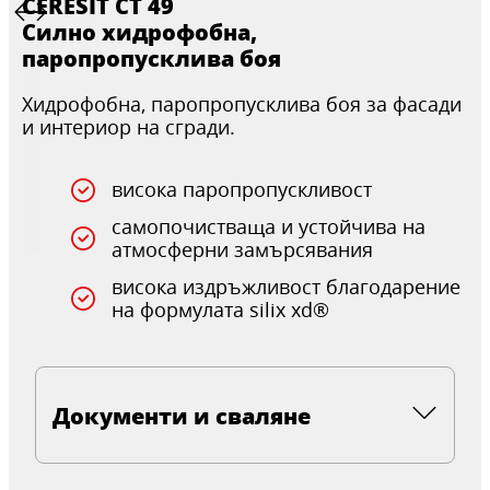
CERESIT CT 49
Силно хидрофобна,
паропропусклива боя
Хидрофобна, паропропусклива боя за фасади
и интериор на сгради.
висока паропропускливост
самопочистваща и устойчива на
атмосферни замърсявания
висока издръжливост благодарение
на формулата silix xd®
Документи и сваляне