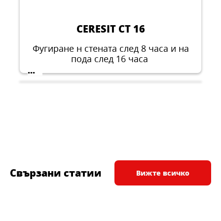
CERESIT CT 16
Фугиране н стената след 8 часа и на
пода след 16 часа
...
Свързани статии
Вижте всичко