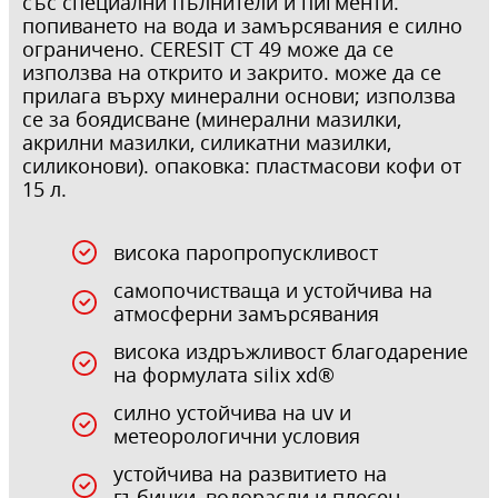
със специални пълнители и пигменти.
попиването на вода и замърсявания е силно
ограничено. CERESIT CT 49 може да се
използва на открито и закрито. може да се
прилага върху минерални основи; използва
се за боядисване (минерални мазилки,
акрилни мазилки, силикатни мазилки,
силиконови). опаковка: пластмасови кофи от
15 л.
висока паропропускливост
самопочистваща и устойчива на
атмосферни замърсявания
висока издръжливост благодарение
на формулата silix xd®
силно устойчива на uv и
метеорологични условия
устойчива на развитието на
гъбички, водорасли и плесен