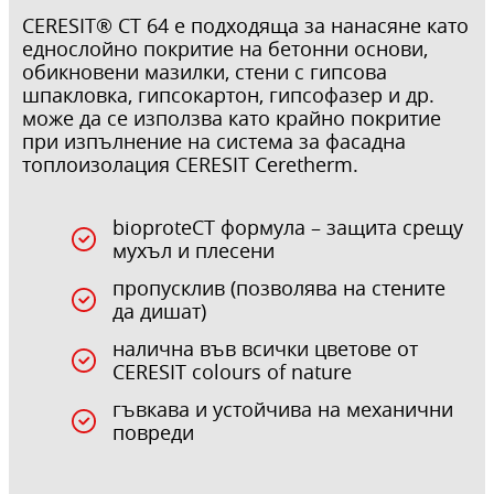
CERESIT® CT 64 е подходяща за нанасяне като
еднослойно покритие на бетонни основи,
обикновени мазилки, стени с гипсова
шпакловка, гипсокартон, гипсофазер и др.
може да се използва като крайно покритие
при изпълнение на система за фасадна
топлоизолация CERESIT Ceretherm.
bioproteCT формула – защита срещу
мухъл и плесени
пропусклив (позволява на стените
да дишат)
налична във всички цветове от
CERESIT colours of nature
гъвкава и устойчива на механични
повреди