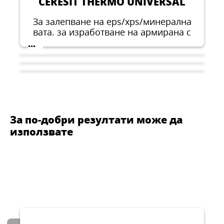
CERESIT THERMO UNIVERSAL
За залепване на eps/xps/минерална
вата. за изработване на армирана с
мрежа от фибростъкло шпакловка
...
върху EPS/XPS/минерална вата. за
подобряване на топлоизолацията на
външни стени. За ремонт на стари и
изграждане на нови фасади.
За по-добри резултати може да
използвате
CERESIT CT 16
CERESIT CT 85