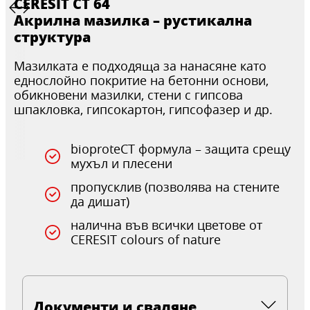
CERESIT CT 64
Акрилна мазилка – рустикална
структура
Мазилката е подходяща за нанасяне като
еднослойно покритие на бетонни основи,
обикновени мазилки, стени с гипсова
шпакловка, гипсокартон, гипсофазер и др.
bioproteCT формула – защита срещу
мухъл и плесени
пропусклив (позволява на стените
да дишат)
налична във всички цветове от
CERESIT colours of nature
Документи и сваляне