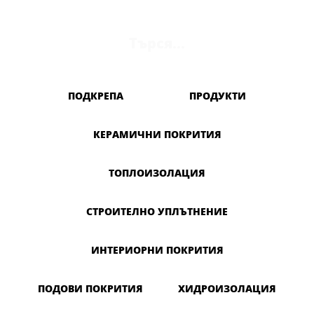
CERESIT CR 166
Търся...
CERESIT CT 17
CERESIT CT 85
CERESIT CX 15
ПОДКРЕПА
ПРОДУКТИ
КЕРАМИЧНИ ПОКРИТИЯ
ТОПЛОИЗОЛАЦИЯ
СТРОИТЕЛНО УПЛЪТНЕНИЕ
ИНТЕРИОРНИ ПОКРИТИЯ
ПОДОВИ ПОКРИТИЯ
ХИДРОИЗОЛАЦИЯ