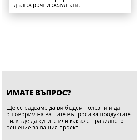
дългосрочни резултати.
ИМАТЕ ВЪПРОС?
Ще се радваме да ви бъдем полезни и да
ВОДОУСТОЙЧИВА ФАСАДНА БОЯ:
отговорим на вашите въпроси за продуктите
ЛЕПЕНЕ НА ПЛОЧКИ - ПОДГОТОВКА И
ЦВЕТЕН СЛОЙ С ТРАЙНА ЗАЩИТА
ни, къде да купите или какво е правилното
ИЗРАВНЯВАНЕ НА НЕРАВНИ ПОДОВЕ:
МОНТАЖ
ХИДРОИЗОЛАЦИЯ ЗА БАНЯ
решение за вашия проект.
ВЕРНИЯТ ПАРТНЬОР
Ceresit водоустойчива фасадна боя е
СИЛИКОН ЗА ВАНА, ДУШ КАБИНА И
Полагане на плочки в банята
трайна и устойчива на влиянието на
КУХНЯ
С нашето ръководство получавате