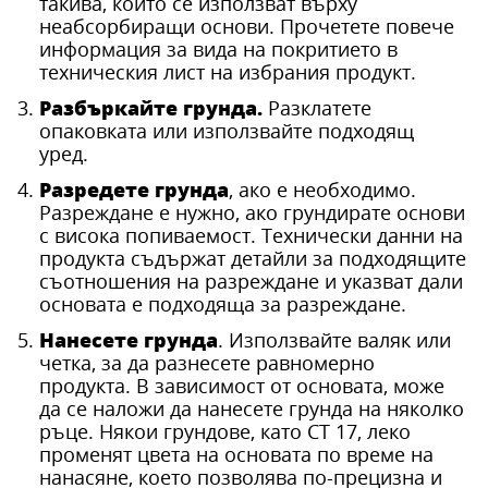
такива, които се използват върху
неабсорбиращи основи. Прочетете повече
информация за вида на покритието в
техническия лист на избрания продукт.
Разбъркайте грунда.
Разклатете
опаковката или използвайте подходящ
уред.
Разредете грунда
, ако е необходимо.
Разреждане е нужно, ако грундирате основи
с висока попиваемост. Технически данни на
продукта съдържат детайли за подходящите
съотношения на разреждане и указват дали
основата е подходяща за разреждане.
Нанесете грунда
. Използвайте валяк или
четка, за да разнесете равномерно
продукта. В зависимост от основата, може
да се наложи да нанесете грунда на няколко
ръце. Някои грундове, като CT 17, леко
променят цвета на основата по време на
нанасяне, което позволява по-прецизна и