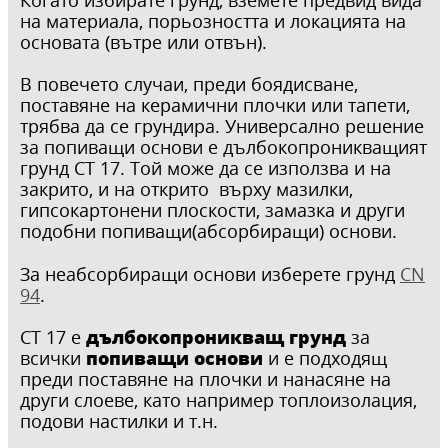
на материала, порьозността и локацията на
основата (вътре или отвън).
В повечето случаи, преди боядисване,
поставяне на керамични плочки или тапети,
трябва да се грундира. Универсално решение
за попиващи основи е дълбокопроникващият
грунд CT 17. Той може да се използва и на
закрито, и на открито върху мазилки,
гипсокартонени плоскости, замазка и други
подобни попиващи(абсорбиращи) основи.
За неабсорбиращи основи изберете грунд
CN
94
.
дълбокопроникващ грунд
CT 17 е
за
попиващи основи
всички
и е подходящ
преди поставяне на плочки и нанасяне на
други слоеве, като например топлоизолация,
подови настилки и т.н.